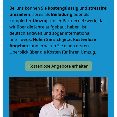
Bei uns können Sie
kostengünstig
und
stressfrei
umziehen
, sei es als
Beiladung
oder als
kompletter
Umzug
. Unser Partnernetzwerk, das
wir über die Jahre aufgebaut haben, ist
deutschlandweit und sogar international
unterwegs.
Holen Sie sich jetzt kostenlose
Angebote
und erhalten Sie einen ersten
Überblick über die Kosten für Ihren Umzug.
Kostenlose Angebote erhalten