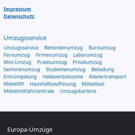
Impressum
Datenschutz
Umzugsservice
Umzugsservice
Behördenumzug
Büroumzug
Fernumzug
Firmenumzug
Laborumzug
Mini Umzug
Praxisumzug
Privatumzug
Seniorenumzug
Studentenumzug
Beiladung
Entrümpelung
Halteverbotszone
Klaviertransport
Möbellift
Haushaltsauflösung
Möbeltaxi
Möbelmitfahrzentrale
Umzugskartons
Europa-Umzüge