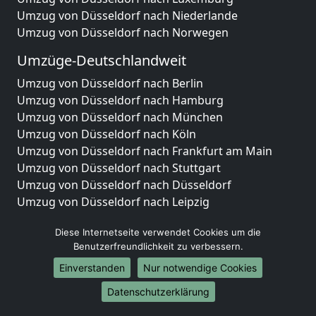
Umzug von Düsseldorf nach Niederlande
Umzug von Düsseldorf nach Norwegen
Umzüge-Deutschlandweit
Umzug von Düsseldorf nach Berlin
Umzug von Düsseldorf nach Hamburg
Umzug von Düsseldorf nach München
Umzug von Düsseldorf nach Köln
Umzug von Düsseldorf nach Frankfurt am Main
Umzug von Düsseldorf nach Stuttgart
Umzug von Düsseldorf nach Düsseldorf
Umzug von Düsseldorf nach Leipzig
Umzug von Düsseldorf nach Dortmund
Diese Internetseite verwendet Cookies um die
Umzug von Düsseldorf nach Essen
Benutzerfreundlichkeit zu verbessern.
Umzug von Düsseldorf nach Bremen
Umzug von Düsseldorf nach Dresden
Einverstanden
Nur notwendige Cookies
Umzug von Düsseldorf nach Hannover
Datenschutzerklärung
Umzug von Düsseldorf nach Nürnberg