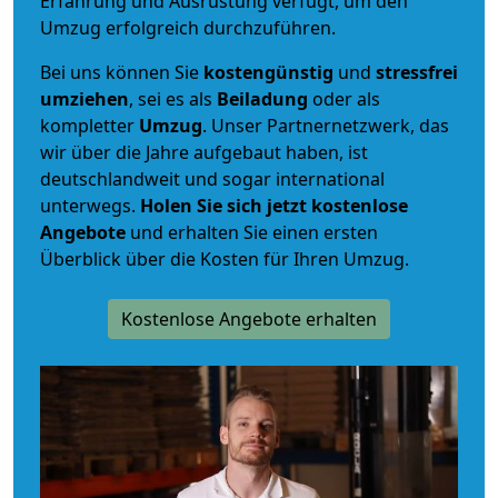
Erfahrung und Ausrüstung verfügt, um den
Umzug erfolgreich durchzuführen.
Bei uns können Sie
kostengünstig
und
stressfrei
umziehen
, sei es als
Beiladung
oder als
kompletter
Umzug
. Unser Partnernetzwerk, das
wir über die Jahre aufgebaut haben, ist
deutschlandweit und sogar international
unterwegs.
Holen Sie sich jetzt kostenlose
Angebote
und erhalten Sie einen ersten
Überblick über die Kosten für Ihren Umzug.
Kostenlose Angebote erhalten