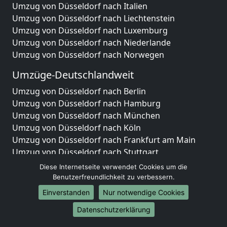
Umzug von Düsseldorf nach Italien
Umzug von Düsseldorf nach Liechtenstein
Umzug von Düsseldorf nach Luxemburg
Umzug von Düsseldorf nach Niederlande
Umzug von Düsseldorf nach Norwegen
Umzüge-Deutschlandweit
Umzug von Düsseldorf nach Berlin
Umzug von Düsseldorf nach Hamburg
Umzug von Düsseldorf nach München
Umzug von Düsseldorf nach Köln
Umzug von Düsseldorf nach Frankfurt am Main
Umzug von Düsseldorf nach Stuttgart
Umzug von Düsseldorf nach Düsseldorf
Diese Internetseite verwendet Cookies um die
Umzug von Düsseldorf nach Leipzig
Benutzerfreundlichkeit zu verbessern.
Umzug von Düsseldorf nach Dortmund
Einverstanden
Nur notwendige Cookies
Umzug von Düsseldorf nach Essen
Datenschutzerklärung
Umzug von Düsseldorf nach Bremen
Umzug von Düsseldorf nach Dresden