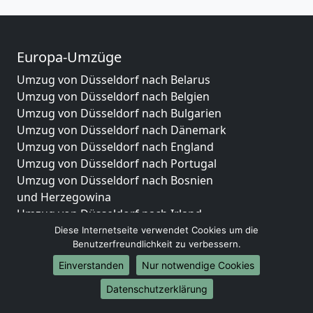
Europa-Umzüge
Umzug von Düsseldorf nach Belarus
Umzug von Düsseldorf nach Belgien
Umzug von Düsseldorf nach Bulgarien
Umzug von Düsseldorf nach Dänemark
Umzug von Düsseldorf nach England
Umzug von Düsseldorf nach Portugal
Umzug von Düsseldorf nach Bosnien
und Herzegowina
Umzug von Düsseldorf nach Irland
Umzug von Düsseldorf nach Lettland
Diese Internetseite verwendet Cookies um die
Benutzerfreundlichkeit zu verbessern.
Umzug von Düsseldorf nach Zypern
Umzug von Düsseldorf nach Kroatien
Einverstanden
Nur notwendige Cookies
Umzug von Düsseldorf nach Estland
Datenschutzerklärung
Umzug von Düsseldorf nach Finnland