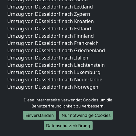
Umzug von Düsseldorf nach Lettland
Umzug von Düsseldorf nach Zypern
Umzug von Düsseldorf nach Kroatien
Umzug von Düsseldorf nach Estland
Umzug von Düsseldorf nach Finnland
Umzug von Düsseldorf nach Frankreich
Umzug von Düsseldorf nach Griechenland
Umzug von Düsseldorf nach Italien
Umzug von Düsseldorf nach Liechtenstein
Umzug von Düsseldorf nach Luxemburg
Umzug von Düsseldorf nach Niederlande
Umzug von Düsseldorf nach Norwegen
Umzüge-Deutschlandweit
Diese Internetseite verwendet Cookies um die
Benutzerfreundlichkeit zu verbessern.
Umzug von Düsseldorf nach Berlin
Umzug von Düsseldorf nach Hamburg
Einverstanden
Nur notwendige Cookies
Umzug von Düsseldorf nach München
Datenschutzerklärung
Umzug von Düsseldorf nach Köln