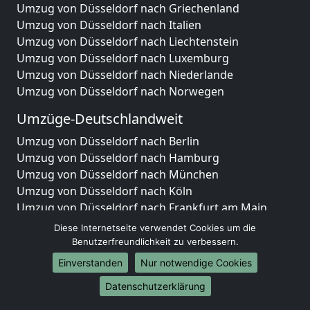
Umzug von Düsseldorf nach Griechenland
Umzug von Düsseldorf nach Italien
Umzug von Düsseldorf nach Liechtenstein
Umzug von Düsseldorf nach Luxemburg
Umzug von Düsseldorf nach Niederlande
Umzug von Düsseldorf nach Norwegen
Umzüge-Deutschlandweit
Umzug von Düsseldorf nach Berlin
Umzug von Düsseldorf nach Hamburg
Umzug von Düsseldorf nach München
Umzug von Düsseldorf nach Köln
Umzug von Düsseldorf nach Frankfurt am Main
Umzug von Düsseldorf nach Stuttgart
Diese Internetseite verwendet Cookies um die
Umzug von Düsseldorf nach Düsseldorf
Benutzerfreundlichkeit zu verbessern.
Umzug von Düsseldorf nach Leipzig
Einverstanden
Nur notwendige Cookies
Umzug von Düsseldorf nach Dortmund
Datenschutzerklärung
Umzug von Düsseldorf nach Essen
Umzug von Düsseldorf nach Bremen