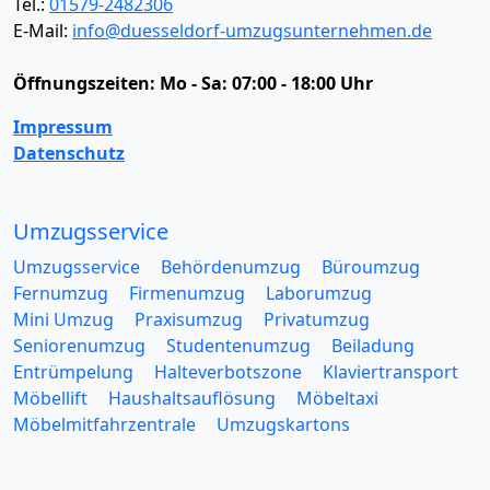
Tel.:
01579-2482306
E-Mail:
info@duesseldorf-umzugsunternehmen.de
Öffnungszeiten:
Mo - Sa: 07:00 - 18:00 Uhr
Impressum
Datenschutz
Umzugsservice
Umzugsservice
Behördenumzug
Büroumzug
Fernumzug
Firmenumzug
Laborumzug
Mini Umzug
Praxisumzug
Privatumzug
Seniorenumzug
Studentenumzug
Beiladung
Entrümpelung
Halteverbotszone
Klaviertransport
Möbellift
Haushaltsauflösung
Möbeltaxi
Möbelmitfahrzentrale
Umzugskartons