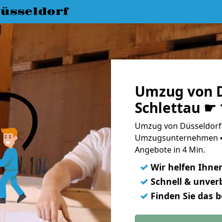
üsseldorf
Umzug von D
Schlettau ☛
Umzug von Düsseldorf n
Umzugsunternehmen ➨
Angebote in 4 Min.
✓
Wir helfen Ihne
✓
Schnell & unverb
✓
Finden Sie das 