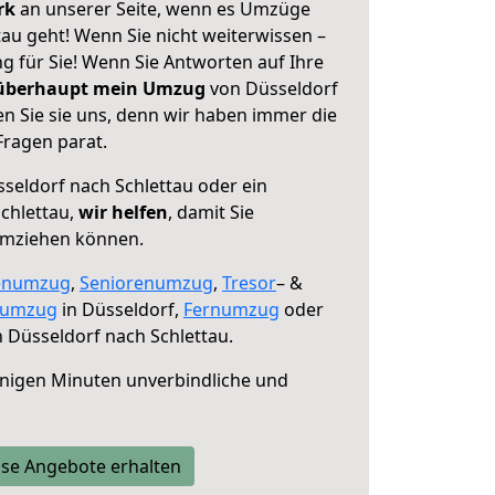
erk
an unserer Seite, wenn es Umzüge
au geht! Wenn Sie nicht weiterwissen –
ng für Sie! Wenn Sie Antworten auf Ihre
 überhaupt mein Umzug
von Düsseldorf
n Sie sie uns, denn wir haben immer die
Fragen parat.
seldorf nach Schlettau oder ein
chlettau,
wir helfen
, damit Sie
umziehen können.
enumzug
,
Seniorenumzug
,
Tresor
– &
numzug
in Düsseldorf,
Fernumzug
oder
 Düsseldorf nach Schlettau.
nigen Minuten unverbindliche und
se Angebote erhalten