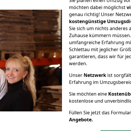
Sie planen einen Umzug von
möchten dabei möglichst
v
genau richtig! Unser Netzw
kostengünstige Umzugsdi
Sie sich um nichts anderes 
Zuhause kümmern müssen. W
umfangreiche Erfahrung mi
Schlettau mit jeglicher Gr
garantieren, dass wir für j
werden.
Unser
Netzwerk
ist sorgfäl
Erfahrung im Umzugsberei
Sie möchten eine
Kostenüb
kostenlose und unverbindli
Füllen Sie jetzt das Formula
Angebote.