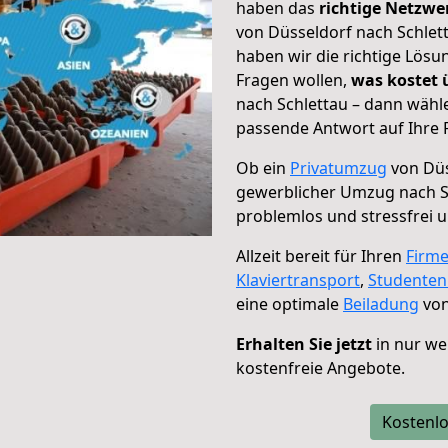
haben das
richtige Netzw
von Düsseldorf nach Schlett
haben wir die richtige Lösu
Fragen wollen,
was kostet
nach Schlettau – dann wähle
passende Antwort auf Ihre 
Ob ein
Privatumzug
von Düs
gewerblicher Umzug nach S
problemlos und stressfrei 
Allzeit bereit für Ihren
Firm
Klaviertransport
,
Studente
eine optimale
Beiladung
von
Erhalten Sie jetzt
in nur we
kostenfreie Angebote.
Kostenlo