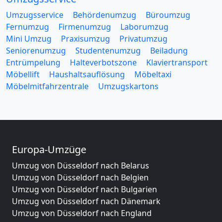
Umzugsservice
Behördenumzug
Büroumzug
Fernumzug
Firmenumzug
Laborumzug
Mini Umzug
Praxisumzug
Privatumzug
Seniorenumzug
Studentenumzug
Beiladung
Entrümpelung
Halteverbotszone
Klaviertransport
Möbellift
Haushaltsauflösung
Möbeltaxi
Möbelmitfahrzentrale
Umzugskartons
Europa-Umzüge
Umzug von Düsseldorf nach Belarus
Umzug von Düsseldorf nach Belgien
Umzug von Düsseldorf nach Bulgarien
Umzug von Düsseldorf nach Dänemark
Umzug von Düsseldorf nach England