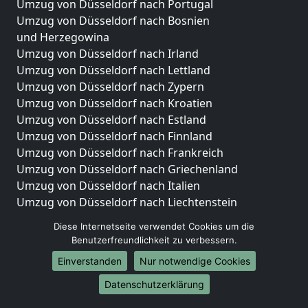
Umzug von Düsseldorf nach Portugal
Umzug von Düsseldorf nach Bosnien
und Herzegowina
Umzug von Düsseldorf nach Irland
Umzug von Düsseldorf nach Lettland
Umzug von Düsseldorf nach Zypern
Umzug von Düsseldorf nach Kroatien
Umzug von Düsseldorf nach Estland
Umzug von Düsseldorf nach Finnland
Umzug von Düsseldorf nach Frankreich
Umzug von Düsseldorf nach Griechenland
Umzug von Düsseldorf nach Italien
Umzug von Düsseldorf nach Liechtenstein
Umzug von Düsseldorf nach Luxemburg
Diese Internetseite verwendet Cookies um die
Umzug von Düsseldorf nach Niederlande
Benutzerfreundlichkeit zu verbessern.
Umzug von Düsseldorf nach Norwegen
Einverstanden
Nur notwendige Cookies
Umzüge-Deutschlandweit
Datenschutzerklärung
Umzug von Düsseldorf nach Berlin