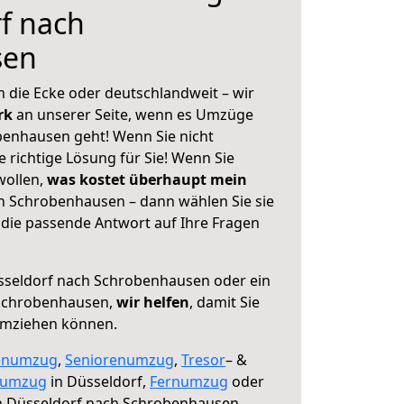
f nach
sen
 die Ecke oder deutschlandweit – wir
erk
an unserer Seite, wenn es Umzüge
benhausen geht! Wenn Sie nicht
e richtige Lösung für Sie! Wenn Sie
wollen,
was kostet überhaupt mein
h Schrobenhausen – dann wählen Sie sie
die passende Antwort auf Ihre Fragen
seldorf nach Schrobenhausen oder ein
Schrobenhausen,
wir helfen
, damit Sie
umziehen können.
enumzug
,
Seniorenumzug
,
Tresor
– &
numzug
in Düsseldorf,
Fernumzug
oder
 Düsseldorf nach Schrobenhausen.