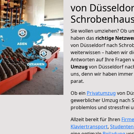
von Düsseldor
Schrobenhau
Sie wollen umziehen? Ob um
haben das
richtige Netzw
von Düsseldorf nach Schro
weiterwissen – haben wir di
Antworten auf Ihre Fragen 
Umzug
von Düsseldorf nac
uns, denn wir haben immer 
parat.
Ob ein
Privatumzug
von Düs
gewerblicher Umzug nach 
problemlos und stressfrei 
Allzeit bereit für Ihren
Firm
Klaviertransport
,
Studente
eine optimale
Beiladung
von