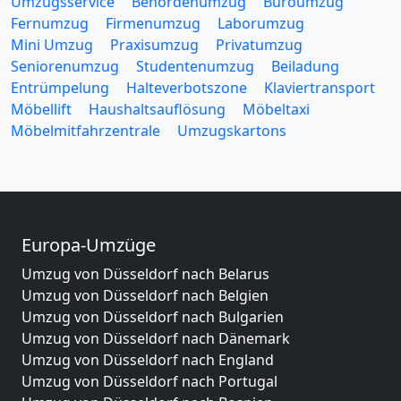
Umzugsservice
Behördenumzug
Büroumzug
Fernumzug
Firmenumzug
Laborumzug
Mini Umzug
Praxisumzug
Privatumzug
Seniorenumzug
Studentenumzug
Beiladung
Entrümpelung
Halteverbotszone
Klaviertransport
Möbellift
Haushaltsauflösung
Möbeltaxi
Möbelmitfahrzentrale
Umzugskartons
Europa-Umzüge
Umzug von Düsseldorf nach Belarus
Umzug von Düsseldorf nach Belgien
Umzug von Düsseldorf nach Bulgarien
Umzug von Düsseldorf nach Dänemark
Umzug von Düsseldorf nach England
Umzug von Düsseldorf nach Portugal