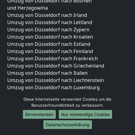
Umzug von Düsseldorf nach Bosnien
und Herzegowina
Umzug von Düsseldorf nach Irland
Umzug von Düsseldorf nach Lettland
Umzug von Düsseldorf nach Zypern
Umzug von Düsseldorf nach Kroatien
Umzug von Düsseldorf nach Estland
Umzug von Düsseldorf nach Finnland
Umzug von Düsseldorf nach Frankreich
Umzug von Düsseldorf nach Griechenland
Umzug von Düsseldorf nach Italien
Umzug von Düsseldorf nach Liechtenstein
Umzug von Düsseldorf nach Luxemburg
Umzug von Düsseldorf nach Niederlande
Diese Internetseite verwendet Cookies um die
Umzug von Düsseldorf nach Norwegen
Benutzerfreundlichkeit zu verbessern.
Umzüge-Deutschlandweit
Einverstanden
Nur notwendige Cookies
Umzug von Düsseldorf nach Berlin
Datenschutzerklärung
Umzug von Düsseldorf nach Hamburg