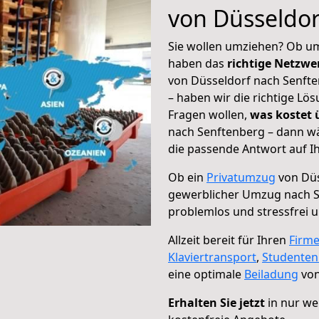
von Düsseldor
Sie wollen umziehen? Ob um
haben das
richtige Netzw
von Düsseldorf nach Senfte
– haben wir die richtige Lö
Fragen wollen,
was kostet
nach Senftenberg – dann wä
die passende Antwort auf Ih
Ob ein
Privatumzug
von Düs
gewerblicher Umzug nach 
problemlos und stressfrei 
Allzeit bereit für Ihren
Firm
Klaviertransport
,
Studente
eine optimale
Beiladung
von
Erhalten Sie jetzt
in nur we