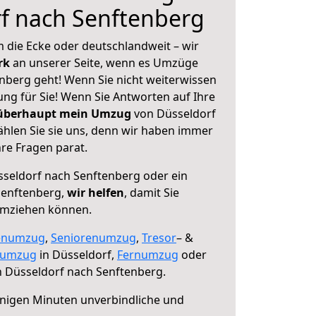
f nach Senftenberg
 die Ecke oder deutschlandweit – wir
erk
an unserer Seite, wenn es Umzüge
nberg geht! Wenn Sie nicht weiterwissen
sung für Sie! Wenn Sie Antworten auf Ihre
 überhaupt mein Umzug
von Düsseldorf
hlen Sie sie uns, denn wir haben immer
re Fragen parat.
seldorf nach Senftenberg oder ein
Senftenberg,
wir helfen
, damit Sie
umziehen können.
enumzug
,
Seniorenumzug
,
Tresor
– &
numzug
in Düsseldorf,
Fernumzug
oder
 Düsseldorf nach Senftenberg.
nigen Minuten unverbindliche und