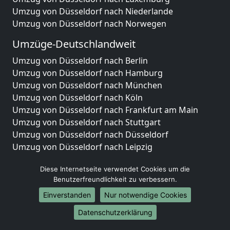
Umzug von Düsseldorf nach Niederlande
Umzug von Düsseldorf nach Norwegen
Umzüge-Deutschlandweit
Umzug von Düsseldorf nach Berlin
Umzug von Düsseldorf nach Hamburg
Umzug von Düsseldorf nach München
Umzug von Düsseldorf nach Köln
Umzug von Düsseldorf nach Frankfurt am Main
Umzug von Düsseldorf nach Stuttgart
Umzug von Düsseldorf nach Düsseldorf
Umzug von Düsseldorf nach Leipzig
Umzug von Düsseldorf nach Dortmund
Diese Internetseite verwendet Cookies um die
Umzug von Düsseldorf nach Essen
Benutzerfreundlichkeit zu verbessern.
Umzug von Düsseldorf nach Bremen
Umzug von Düsseldorf nach Dresden
Einverstanden
Nur notwendige Cookies
Umzug von Düsseldorf nach Hannover
Datenschutzerklärung
Umzug von Düsseldorf nach Nürnberg