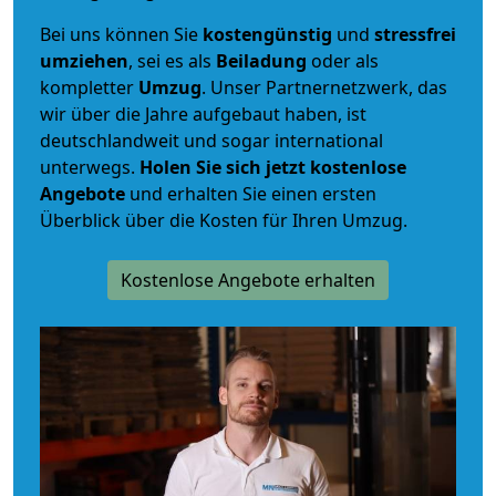
Bei uns können Sie
kostengünstig
und
stressfrei
umziehen
, sei es als
Beiladung
oder als
kompletter
Umzug
. Unser Partnernetzwerk, das
wir über die Jahre aufgebaut haben, ist
deutschlandweit und sogar international
unterwegs.
Holen Sie sich jetzt kostenlose
Angebote
und erhalten Sie einen ersten
Überblick über die Kosten für Ihren Umzug.
Kostenlose Angebote erhalten