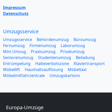
Impressum
Datenschutz
Umzugsservice
Umzugsservice
Behördenumzug
Büroumzug
Fernumzug
Firmenumzug
Laborumzug
Mini Umzug
Praxisumzug
Privatumzug
Seniorenumzug
Studentenumzug
Beiladung
Entrümpelung
Halteverbotszone
Klaviertransport
Möbellift
Haushaltsauflösung
Möbeltaxi
Möbelmitfahrzentrale
Umzugskartons
Europa-Umzüge