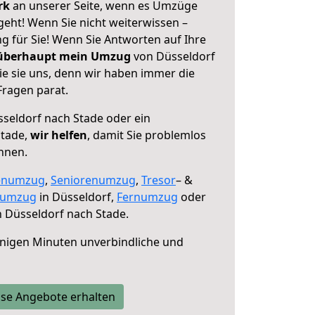
erk
an unserer Seite, wenn es Umzüge
geht! Wenn Sie nicht weiterwissen –
ng für Sie! Wenn Sie Antworten auf Ihre
 überhaupt mein Umzug
von Düsseldorf
ie sie uns, denn wir haben immer die
Fragen parat.
seldorf nach Stade oder ein
Stade,
wir helfen
, damit Sie problemlos
nnen.
enumzug
,
Seniorenumzug
,
Tresor
– &
numzug
in Düsseldorf,
Fernumzug
oder
 Düsseldorf nach Stade.
nigen Minuten unverbindliche und
se Angebote erhalten