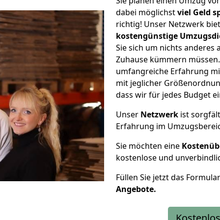
Sie planen einen Umzug vo
dabei möglichst
viel Geld 
richtig! Unser Netzwerk bi
kostengünstige Umzugsdi
Sie sich um nichts anderes 
Zuhause kümmern müssen. W
umfangreiche Erfahrung mi
mit jeglicher Größenordnun
dass wir für jedes Budget 
Unser
Netzwerk
ist sorgfäl
Erfahrung im Umzugsberei
Sie möchten eine
Kostenüb
kostenlose und unverbindli
Füllen Sie jetzt das Formula
Angebote.
Kostenlos