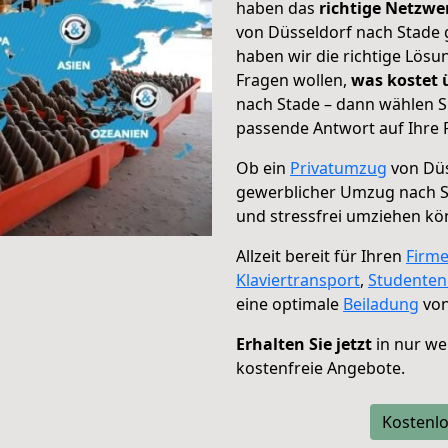
haben das
richtige Netzw
von Düsseldorf nach Stade 
haben wir die richtige Lösu
Fragen wollen,
was kostet
nach Stade – dann wählen S
passende Antwort auf Ihre 
Ob ein
Privatumzug
von Düs
gewerblicher Umzug nach 
und stressfrei umziehen kö
Allzeit bereit für Ihren
Firm
Klaviertransport
,
Studente
eine optimale
Beiladung
von
Erhalten Sie jetzt
in nur we
kostenfreie Angebote.
Kostenlo