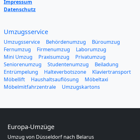
Impressum
Datenschutz
Umzugsservice
Umzugsservice
Behördenumzug
Büroumzug
Fernumzug
Firmenumzug
Laborumzug
Mini Umzug
Praxisumzug
Privatumzug
Seniorenumzug
Studentenumzug
Beiladung
Entrümpelung
Halteverbotszone
Klaviertransport
Möbellift
Haushaltsauflösung
Möbeltaxi
Möbelmitfahrzentrale
Umzugskartons
Europa-Umzüge
Umzug von Düsseldorf nach Belarus