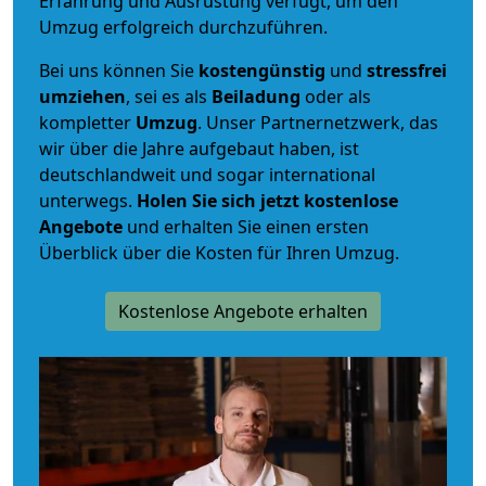
Erfahrung und Ausrüstung verfügt, um den
Umzug erfolgreich durchzuführen.
Bei uns können Sie
kostengünstig
und
stressfrei
umziehen
, sei es als
Beiladung
oder als
kompletter
Umzug
. Unser Partnernetzwerk, das
wir über die Jahre aufgebaut haben, ist
deutschlandweit und sogar international
unterwegs.
Holen Sie sich jetzt kostenlose
Angebote
und erhalten Sie einen ersten
Überblick über die Kosten für Ihren Umzug.
Kostenlose Angebote erhalten