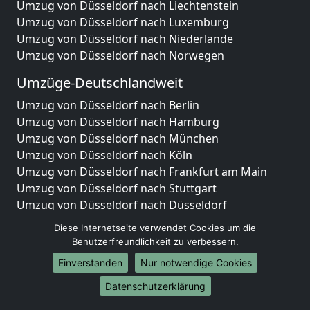
Umzug von Düsseldorf nach Liechtenstein
Umzug von Düsseldorf nach Luxemburg
Umzug von Düsseldorf nach Niederlande
Umzug von Düsseldorf nach Norwegen
Umzüge-Deutschlandweit
Umzug von Düsseldorf nach Berlin
Umzug von Düsseldorf nach Hamburg
Umzug von Düsseldorf nach München
Umzug von Düsseldorf nach Köln
Umzug von Düsseldorf nach Frankfurt am Main
Umzug von Düsseldorf nach Stuttgart
Umzug von Düsseldorf nach Düsseldorf
Umzug von Düsseldorf nach Leipzig
Diese Internetseite verwendet Cookies um die
Umzug von Düsseldorf nach Dortmund
Benutzerfreundlichkeit zu verbessern.
Umzug von Düsseldorf nach Essen
Einverstanden
Nur notwendige Cookies
Umzug von Düsseldorf nach Bremen
Umzug von Düsseldorf nach Dresden
Datenschutzerklärung
Umzug von Düsseldorf nach Hannover