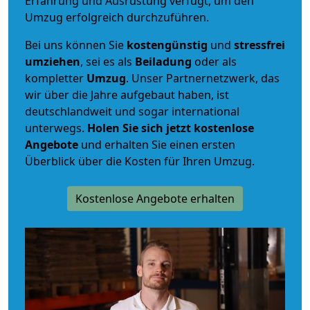
Erfahrung und Ausrüstung verfügt, um den
Umzug erfolgreich durchzuführen.
Bei uns können Sie
kostengünstig
und
stressfrei
umziehen
, sei es als
Beiladung
oder als
kompletter
Umzug
. Unser Partnernetzwerk, das
wir über die Jahre aufgebaut haben, ist
deutschlandweit und sogar international
unterwegs.
Holen Sie sich jetzt kostenlose
Angebote
und erhalten Sie einen ersten
Überblick über die Kosten für Ihren Umzug.
Kostenlose Angebote erhalten