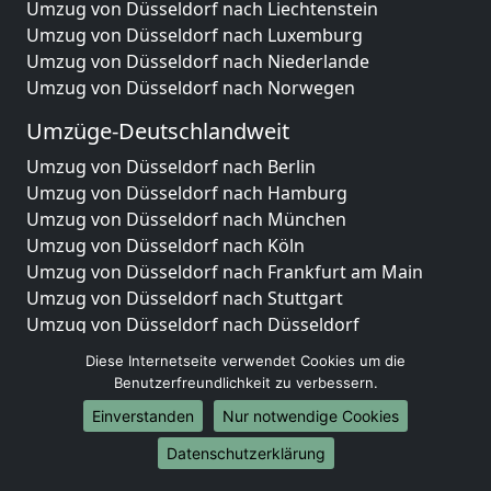
Umzug von Düsseldorf nach Liechtenstein
Umzug von Düsseldorf nach Luxemburg
Umzug von Düsseldorf nach Niederlande
Umzug von Düsseldorf nach Norwegen
Umzüge-Deutschlandweit
Umzug von Düsseldorf nach Berlin
Umzug von Düsseldorf nach Hamburg
Umzug von Düsseldorf nach München
Umzug von Düsseldorf nach Köln
Umzug von Düsseldorf nach Frankfurt am Main
Umzug von Düsseldorf nach Stuttgart
Umzug von Düsseldorf nach Düsseldorf
Umzug von Düsseldorf nach Leipzig
Diese Internetseite verwendet Cookies um die
Umzug von Düsseldorf nach Dortmund
Benutzerfreundlichkeit zu verbessern.
Umzug von Düsseldorf nach Essen
Einverstanden
Nur notwendige Cookies
Umzug von Düsseldorf nach Bremen
Umzug von Düsseldorf nach Dresden
Datenschutzerklärung
Umzug von Düsseldorf nach Hannover