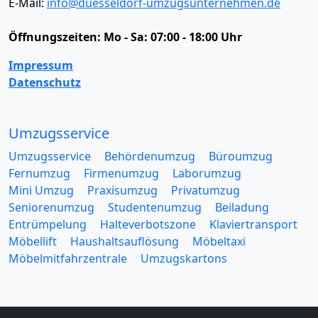
E-Mail:
info@duesseldorf-umzugsunternehmen.de
Öffnungszeiten:
Mo - Sa: 07:00 - 18:00 Uhr
Impressum
Datenschutz
Umzugsservice
Umzugsservice
Behördenumzug
Büroumzug
Fernumzug
Firmenumzug
Laborumzug
Mini Umzug
Praxisumzug
Privatumzug
Seniorenumzug
Studentenumzug
Beiladung
Entrümpelung
Halteverbotszone
Klaviertransport
Möbellift
Haushaltsauflösung
Möbeltaxi
Möbelmitfahrzentrale
Umzugskartons