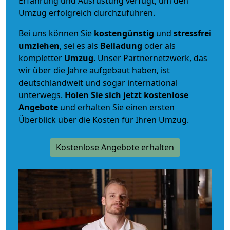
Erfahrung und Ausrüstung verfügt, um den
Umzug erfolgreich durchzuführen.
Bei uns können Sie
kostengünstig
und
stressfrei
umziehen
, sei es als
Beiladung
oder als
kompletter
Umzug
. Unser Partnernetzwerk, das
wir über die Jahre aufgebaut haben, ist
deutschlandweit und sogar international
unterwegs.
Holen Sie sich jetzt kostenlose
Angebote
und erhalten Sie einen ersten
Überblick über die Kosten für Ihren Umzug.
Kostenlose Angebote erhalten