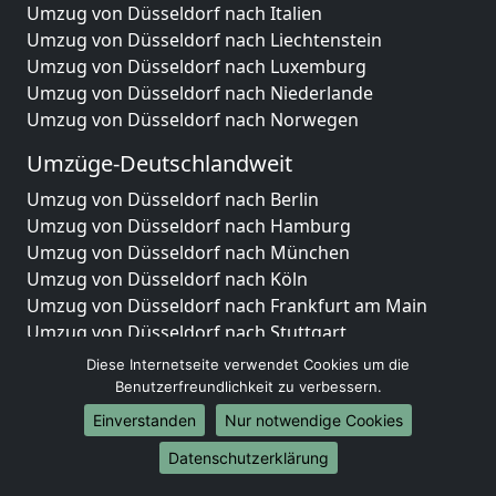
Umzug von Düsseldorf nach Italien
Umzug von Düsseldorf nach Liechtenstein
Umzug von Düsseldorf nach Luxemburg
Umzug von Düsseldorf nach Niederlande
Umzug von Düsseldorf nach Norwegen
Umzüge-Deutschlandweit
Umzug von Düsseldorf nach Berlin
Umzug von Düsseldorf nach Hamburg
Umzug von Düsseldorf nach München
Umzug von Düsseldorf nach Köln
Umzug von Düsseldorf nach Frankfurt am Main
Umzug von Düsseldorf nach Stuttgart
Umzug von Düsseldorf nach Düsseldorf
Diese Internetseite verwendet Cookies um die
Umzug von Düsseldorf nach Leipzig
Benutzerfreundlichkeit zu verbessern.
Umzug von Düsseldorf nach Dortmund
Einverstanden
Nur notwendige Cookies
Umzug von Düsseldorf nach Essen
Datenschutzerklärung
Umzug von Düsseldorf nach Bremen
Umzug von Düsseldorf nach Dresden