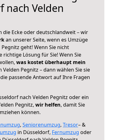
f nach Velden
 die Ecke oder deutschlandweit – wir
erk
an unserer Seite, wenn es Umzüge
 Pegnitz geht! Wenn Sie nicht
e richtige Lösung für Sie! Wenn Sie
wollen,
was kostet überhaupt mein
 Velden Pegnitz – dann wählen Sie sie
die passende Antwort auf Ihre Fragen
seldorf nach Velden Pegnitz oder ein
elden Pegnitz,
wir helfen
, damit Sie
umziehen können.
enumzug
,
Seniorenumzug
,
Tresor
– &
numzug
in Düsseldorf,
Fernumzug
oder
 Düsseldorf nach Velden Pegnitz.