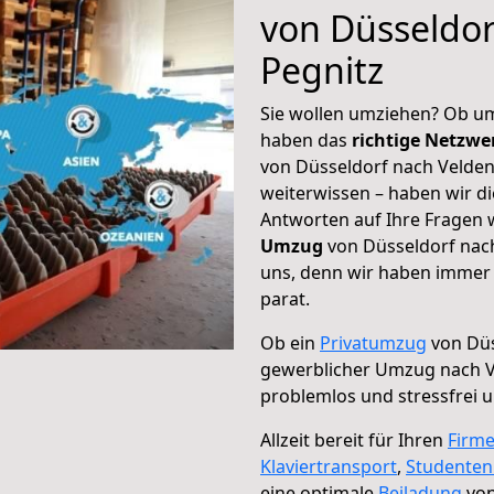
von Düsseldor
Pegnitz
Sie wollen umziehen? Ob um
haben das
richtige Netzw
von Düsseldorf nach Velden
weiterwissen – haben wir di
Antworten auf Ihre Fragen 
Umzug
von Düsseldorf nach
uns, denn wir haben immer 
parat.
Ob ein
Privatumzug
von Düs
gewerblicher Umzug nach V
problemlos und stressfrei 
Allzeit bereit für Ihren
Firm
Klaviertransport
,
Studente
eine optimale
Beiladung
von