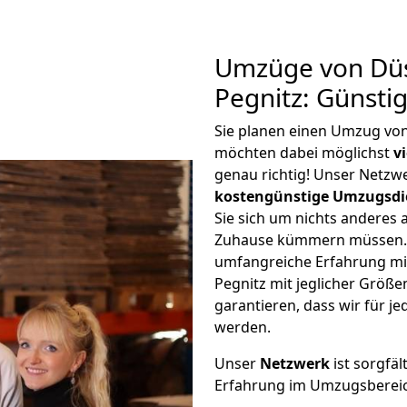
Umzüge von Düs
Pegnitz: Günsti
Sie planen einen Umzug von
möchten dabei möglichst
v
genau richtig! Unser Netzw
kostengünstige Umzugsdi
Sie sich um nichts anderes 
Zuhause kümmern müssen. W
umfangreiche Erfahrung mi
Pegnitz mit jeglicher Grö
garantieren, dass wir für j
werden.
Unser
Netzwerk
ist sorgfäl
Erfahrung im Umzugsberei