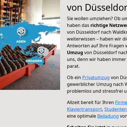
von Düsseldor
Sie wollen umziehen? Ob um
haben das
richtige Netzw
von Düsseldorf nach Waldkr
weiterwissen – haben wir di
Antworten auf Ihre Fragen 
Umzug
von Düsseldorf nach
uns, denn wir haben immer 
parat.
Ob ein
Privatumzug
von Düs
gewerblicher Umzug nach 
problemlos und stressfrei 
Allzeit bereit für Ihren
Firm
Klaviertransport
,
Studente
eine optimale
Beiladung
von