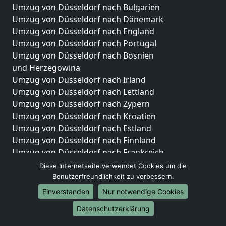
Umzug von Düsseldorf nach Bulgarien
Umzug von Düsseldorf nach Dänemark
Umzug von Düsseldorf nach England
Umzug von Düsseldorf nach Portugal
Umzug von Düsseldorf nach Bosnien
und Herzegowina
Umzug von Düsseldorf nach Irland
Umzug von Düsseldorf nach Lettland
Umzug von Düsseldorf nach Zypern
Umzug von Düsseldorf nach Kroatien
Umzug von Düsseldorf nach Estland
Umzug von Düsseldorf nach Finnland
Umzug von Düsseldorf nach Frankreich
Umzug von Düsseldorf nach Griechenland
Diese Internetseite verwendet Cookies um die
Umzug von Düsseldorf nach Italien
Benutzerfreundlichkeit zu verbessern.
Umzug von Düsseldorf nach Liechtenstein
Einverstanden
Nur notwendige Cookies
Umzug von Düsseldorf nach Luxemburg
Datenschutzerklärung
Umzug von Düsseldorf nach Niederlande
Umzug von Düsseldorf nach Norwegen