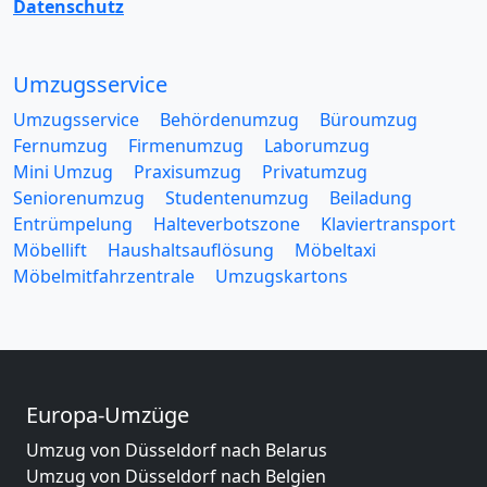
Datenschutz
Umzugsservice
Umzugsservice
Behördenumzug
Büroumzug
Fernumzug
Firmenumzug
Laborumzug
Mini Umzug
Praxisumzug
Privatumzug
Seniorenumzug
Studentenumzug
Beiladung
Entrümpelung
Halteverbotszone
Klaviertransport
Möbellift
Haushaltsauflösung
Möbeltaxi
Möbelmitfahrzentrale
Umzugskartons
Europa-Umzüge
Umzug von Düsseldorf nach Belarus
Umzug von Düsseldorf nach Belgien