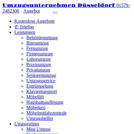
Umzugsunternehmen Düsseldorf
01579-
2482306
Angebot
Kostenlose Angebote
✆ Telefon
Leistungen
Behördenumzug
Büroumzug
Fernumzug
Firmenumzug
Laborumzug
Praxisumzug
Privatumzug
Seniorenumzug
Umzugsservice
Entrümpelung
Klaviertransport
Möbellift
Haushaltsauflösung
Möbeltaxi
Möbelmitfahrzentrale
Umzugshelfer
Umzugstipps
Mini Umzug