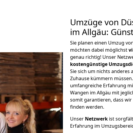
Umzüge von Düs
im Allgäu: Güns
Sie planen einen Umzug vo
möchten dabei möglichst
v
genau richtig! Unser Netzw
kostengünstige Umzugsdi
Sie sich um nichts anderes 
Zuhause kümmern müssen. W
umfangreiche Erfahrung mi
Wangen im Allgäu mit jegl
somit garantieren, dass wi
finden werden.
Unser
Netzwerk
ist sorgfäl
Erfahrung im Umzugsberei