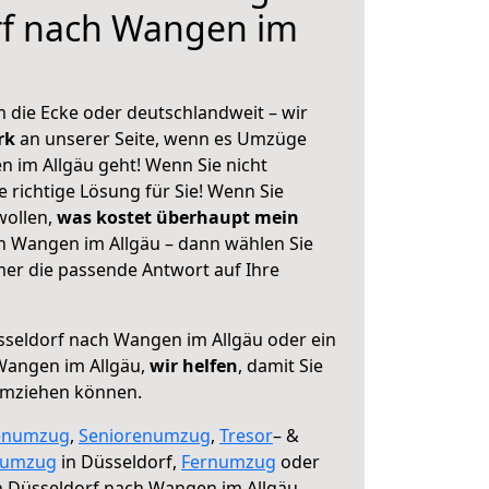
rf nach Wangen im
 die Ecke oder deutschlandweit – wir
erk
an unserer Seite, wenn es Umzüge
 im Allgäu geht! Wenn Sie nicht
e richtige Lösung für Sie! Wenn Sie
wollen,
was kostet überhaupt mein
h Wangen im Allgäu – dann wählen Sie
mer die passende Antwort auf Ihre
seldorf nach Wangen im Allgäu oder ein
Wangen im Allgäu,
wir helfen
, damit Sie
umziehen können.
enumzug
,
Seniorenumzug
,
Tresor
– &
numzug
in Düsseldorf,
Fernumzug
oder
 Düsseldorf nach Wangen im Allgäu.