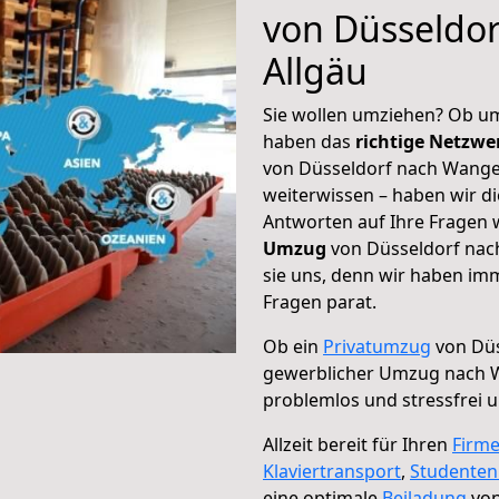
von Düsseldo
Allgäu
Sie wollen umziehen? Ob um
haben das
richtige Netzw
von Düsseldorf nach Wangen
weiterwissen – haben wir di
Antworten auf Ihre Fragen 
Umzug
von Düsseldorf nac
sie uns, denn wir haben im
Fragen parat.
Ob ein
Privatumzug
von Düs
gewerblicher Umzug nach 
problemlos und stressfrei 
Allzeit bereit für Ihren
Firm
Klaviertransport
,
Studente
eine optimale
Beiladung
von