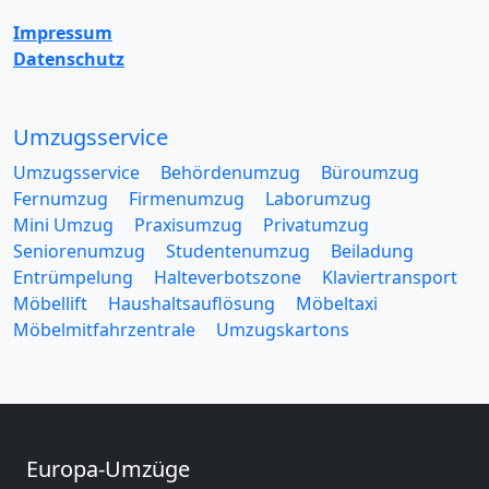
Impressum
Datenschutz
Umzugsservice
Umzugsservice
Behördenumzug
Büroumzug
Fernumzug
Firmenumzug
Laborumzug
Mini Umzug
Praxisumzug
Privatumzug
Seniorenumzug
Studentenumzug
Beiladung
Entrümpelung
Halteverbotszone
Klaviertransport
Möbellift
Haushaltsauflösung
Möbeltaxi
Möbelmitfahrzentrale
Umzugskartons
Europa-Umzüge