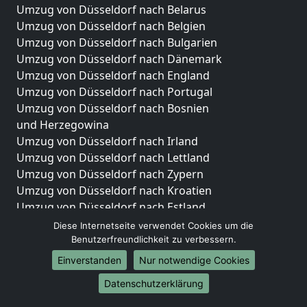
Umzug von Düsseldorf nach Belarus
Umzug von Düsseldorf nach Belgien
Umzug von Düsseldorf nach Bulgarien
Umzug von Düsseldorf nach Dänemark
Umzug von Düsseldorf nach England
Umzug von Düsseldorf nach Portugal
Umzug von Düsseldorf nach Bosnien
und Herzegowina
Umzug von Düsseldorf nach Irland
Umzug von Düsseldorf nach Lettland
Umzug von Düsseldorf nach Zypern
Umzug von Düsseldorf nach Kroatien
Umzug von Düsseldorf nach Estland
Umzug von Düsseldorf nach Finnland
Diese Internetseite verwendet Cookies um die
Umzug von Düsseldorf nach Frankreich
Benutzerfreundlichkeit zu verbessern.
Umzug von Düsseldorf nach Griechenland
Einverstanden
Nur notwendige Cookies
Umzug von Düsseldorf nach Italien
Datenschutzerklärung
Umzug von Düsseldorf nach Liechtenstein
Umzug von Düsseldorf nach Luxemburg