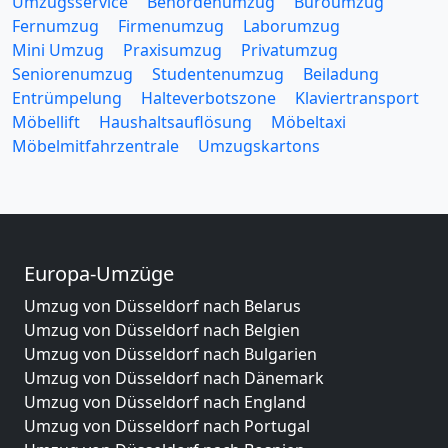
Umzugsservice
Behördenumzug
Büroumzug
Fernumzug
Firmenumzug
Laborumzug
Mini Umzug
Praxisumzug
Privatumzug
Seniorenumzug
Studentenumzug
Beiladung
Entrümpelung
Halteverbotszone
Klaviertransport
Möbellift
Haushaltsauflösung
Möbeltaxi
Möbelmitfahrzentrale
Umzugskartons
Europa-Umzüge
Umzug von Düsseldorf nach Belarus
Umzug von Düsseldorf nach Belgien
Umzug von Düsseldorf nach Bulgarien
Umzug von Düsseldorf nach Dänemark
Umzug von Düsseldorf nach England
Umzug von Düsseldorf nach Portugal