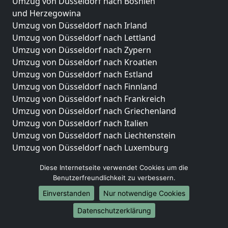
Umzug von Düsseldorf nach Bosnien
und Herzegowina
Umzug von Düsseldorf nach Irland
Umzug von Düsseldorf nach Lettland
Umzug von Düsseldorf nach Zypern
Umzug von Düsseldorf nach Kroatien
Umzug von Düsseldorf nach Estland
Umzug von Düsseldorf nach Finnland
Umzug von Düsseldorf nach Frankreich
Umzug von Düsseldorf nach Griechenland
Umzug von Düsseldorf nach Italien
Umzug von Düsseldorf nach Liechtenstein
Umzug von Düsseldorf nach Luxemburg
Umzug von Düsseldorf nach Niederlande
Diese Internetseite verwendet Cookies um die
Umzug von Düsseldorf nach Norwegen
Benutzerfreundlichkeit zu verbessern.
Umzüge-Deutschlandweit
Einverstanden
Nur notwendige Cookies
Umzug von Düsseldorf nach Berlin
Datenschutzerklärung
Umzug von Düsseldorf nach Hamburg