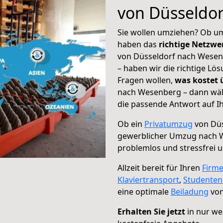
von Düsseldo
Sie wollen umziehen? Ob um
haben das
richtige Netzw
von Düsseldorf nach Wesenb
– haben wir die richtige Lö
Fragen wollen,
was kostet
nach Wesenberg – dann wäh
die passende Antwort auf Ih
Ob ein
Privatumzug
von Düs
gewerblicher Umzug nach 
problemlos und stressfrei 
Allzeit bereit für Ihren
Firm
Klaviertransport
,
Studente
eine optimale
Beiladung
von
Erhalten Sie jetzt
in nur we