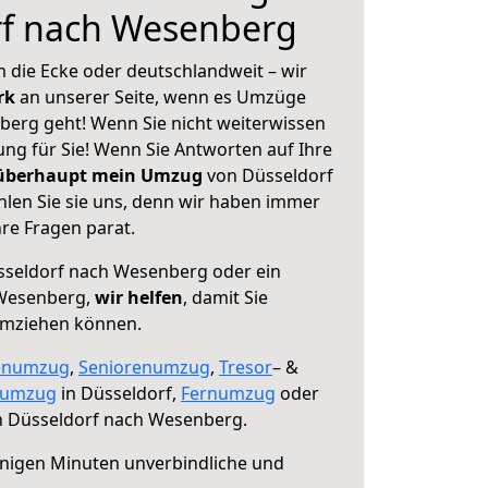
rf nach Wesenberg
 die Ecke oder deutschlandweit – wir
erk
an unserer Seite, wenn es Umzüge
erg geht! Wenn Sie nicht weiterwissen
sung für Sie! Wenn Sie Antworten auf Ihre
 überhaupt mein Umzug
von Düsseldorf
len Sie sie uns, denn wir haben immer
re Fragen parat.
seldorf nach Wesenberg oder ein
Wesenberg,
wir helfen
, damit Sie
umziehen können.
enumzug
,
Seniorenumzug
,
Tresor
– &
numzug
in Düsseldorf,
Fernumzug
oder
 Düsseldorf nach Wesenberg.
nigen Minuten unverbindliche und