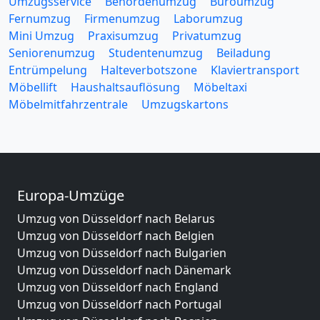
Umzugsservice
Behördenumzug
Büroumzug
Fernumzug
Firmenumzug
Laborumzug
Mini Umzug
Praxisumzug
Privatumzug
Seniorenumzug
Studentenumzug
Beiladung
Entrümpelung
Halteverbotszone
Klaviertransport
Möbellift
Haushaltsauflösung
Möbeltaxi
Möbelmitfahrzentrale
Umzugskartons
Europa-Umzüge
Umzug von Düsseldorf nach Belarus
Umzug von Düsseldorf nach Belgien
Umzug von Düsseldorf nach Bulgarien
Umzug von Düsseldorf nach Dänemark
Umzug von Düsseldorf nach England
Umzug von Düsseldorf nach Portugal