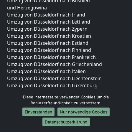
Umzug von Düsseldorf nach Bosnien
und Herzegowina
Umzug von Düsseldorf nach Irland
Umzug von Düsseldorf nach Lettland
Umzug von Düsseldorf nach Zypern
Umzug von Düsseldorf nach Kroatien
Umzug von Düsseldorf nach Estland
Umzug von Düsseldorf nach Finnland
Umzug von Düsseldorf nach Frankreich
Umzug von Düsseldorf nach Griechenland
Umzug von Düsseldorf nach Italien
Umzug von Düsseldorf nach Liechtenstein
Umzug von Düsseldorf nach Luxemburg
Umzug von Düsseldorf nach Niederlande
Diese Internetseite verwendet Cookies um die
Umzug von Düsseldorf nach Norwegen
Benutzerfreundlichkeit zu verbessern.
Umzüge-Deutschlandweit
Einverstanden
Nur notwendige Cookies
Umzug von Düsseldorf nach Berlin
Datenschutzerklärung
Umzug von Düsseldorf nach Hamburg