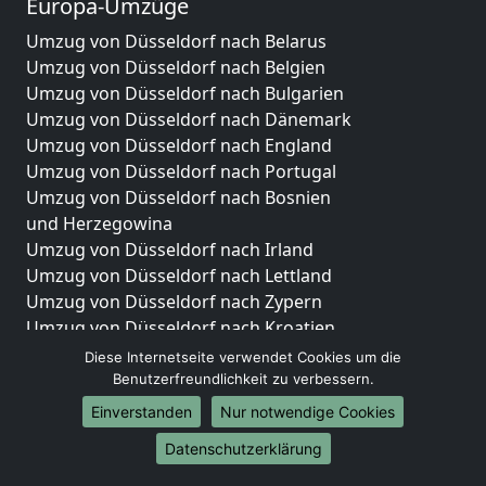
Europa-Umzüge
Umzug von Düsseldorf nach Belarus
Umzug von Düsseldorf nach Belgien
Umzug von Düsseldorf nach Bulgarien
Umzug von Düsseldorf nach Dänemark
Umzug von Düsseldorf nach England
Umzug von Düsseldorf nach Portugal
Umzug von Düsseldorf nach Bosnien
und Herzegowina
Umzug von Düsseldorf nach Irland
Umzug von Düsseldorf nach Lettland
Umzug von Düsseldorf nach Zypern
Umzug von Düsseldorf nach Kroatien
Umzug von Düsseldorf nach Estland
Diese Internetseite verwendet Cookies um die
Umzug von Düsseldorf nach Finnland
Benutzerfreundlichkeit zu verbessern.
Umzug von Düsseldorf nach Frankreich
Einverstanden
Nur notwendige Cookies
Umzug von Düsseldorf nach Griechenland
Datenschutzerklärung
Umzug von Düsseldorf nach Italien
Umzug von Düsseldorf nach Liechtenstein