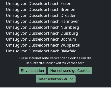
Umzug von Düsseldorf nach Essen
Umzug von Düsseldorf nach Bremen
Umzug von Düsseldorf nach Dresden
Umzug von Düsseldorf nach Hannover
Umzug von Düsseldorf nach Nürnberg
Umzug von Düsseldorf nach Duisburg
Umzug von Düsseldorf nach Bochum
Umzug von Düsseldorf nach Wuppertal
Umzug von Düsseldorf nach Bielefeld
Umzug von Düsseldorf nach Bonn
Diese Internetseite verwendet Cookies um die
Umzug von Düsseldorf nach Münster
Benutzerfreundlichkeit zu verbessern.
Einverstanden
Nur notwendige Cookies
Internationale-Umzüge
Datenschutzerklärung
Umzug von Düsseldorf nach Brasilien
Umzug von Düsseldorf nach Brunei Darussalam
Umzug von Düsseldorf nach Burkina Faso
Umzug von Düsseldorf nach Burundi
Umzug von Düsseldorf nach Chile
Umzug von Düsseldorf nach China