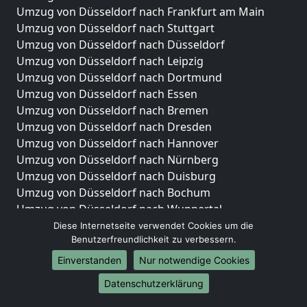
Umzug von Düsseldorf nach Frankfurt am Main
Umzug von Düsseldorf nach Stuttgart
Umzug von Düsseldorf nach Düsseldorf
Umzug von Düsseldorf nach Leipzig
Umzug von Düsseldorf nach Dortmund
Umzug von Düsseldorf nach Essen
Umzug von Düsseldorf nach Bremen
Umzug von Düsseldorf nach Dresden
Umzug von Düsseldorf nach Hannover
Umzug von Düsseldorf nach Nürnberg
Umzug von Düsseldorf nach Duisburg
Umzug von Düsseldorf nach Bochum
Umzug von Düsseldorf nach Wuppertal
Umzug von Düsseldorf nach Bielefeld
Diese Internetseite verwendet Cookies um die
Benutzerfreundlichkeit zu verbessern.
Umzug von Düsseldorf nach Bonn
Umzug von Düsseldorf nach Münster
Einverstanden
Nur notwendige Cookies
Internationale-Umzüge
Datenschutzerklärung