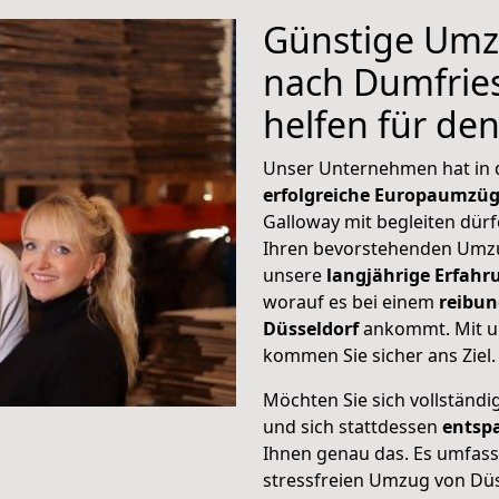
Günstige Umz
nach Dumfries
helfen für de
Unser Unternehmen hat in
erfolgreiche Europaumzü
Galloway mit begleiten dürf
Ihren bevorstehenden Umzu
unsere
langjährige Erfahr
worauf es bei einem
reibun
Düsseldorf
ankommt. Mit u
kommen Sie sicher ans Ziel.
Möchten Sie sich vollständ
und sich stattdessen
entsp
Ihnen genau das. Es umfasst 
stressfreien Umzug von Dü