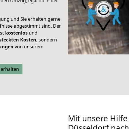
eden Umzug, egal ob in der
gung und Sie erhalten gerne
rfnisse abgestimmt sind. Der
ist
kostenlos
und
steckten Kosten
, sondern
tungen
von unserem
 erhalten
Mit unsere Hilfe
Düsseldorf nach