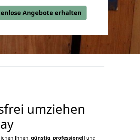
stenlose Angebote erhalten
frei umziehen
way
glichen Ihnen,
günstig
,
professionell
und