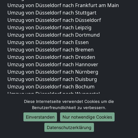
Umzug von Düsseldorf nach Frankfurt am Main
Umzug von Düsseldorf nach Stuttgart
Umzug von Düsseldorf nach Düsseldorf
Umzug von Düsseldorf nach Leipzig
Umzug von Düsseldorf nach Dortmund
Umzug von Düsseldorf nach Essen
Umzug von Düsseldorf nach Bremen
Umzug von Düsseldorf nach Dresden
Umzug von Düsseldorf nach Hannover
Umzug von Düsseldorf nach Nürnberg
Umzug von Düsseldorf nach Duisburg
Umzug von Düsseldorf nach Bochum
Umzug von Düsseldorf nach Wuppertal
Umzug von Düsseldorf nach Bielefeld
Diese Internetseite verwendet Cookies um die
Benutzerfreundlichkeit zu verbessern.
Umzug von Düsseldorf nach Bonn
Umzug von Düsseldorf nach Münster
Einverstanden
Nur notwendige Cookies
Internationale-Umzüge
Datenschutzerklärung