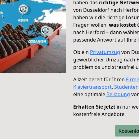
haben das
richtige Netzw
von Düsseldorf nach Herfor
haben wir die richtige Lösu
Fragen wollen,
was kostet
nach Herford – dann wählen
passende Antwort auf Ihre 
Ob ein
Privatumzug
von Düs
gewerblicher Umzug nach 
problemlos und stressfrei 
Allzeit bereit für Ihren
Firm
Klaviertransport
,
Studente
eine optimale
Beiladung
von
Erhalten Sie jetzt
in nur we
kostenfreie Angebote.
Kostenlo