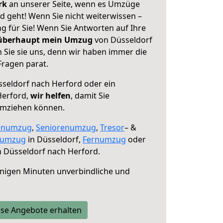
erk
an unserer Seite, wenn es Umzüge
d geht! Wenn Sie nicht weiterwissen –
ng für Sie! Wenn Sie Antworten auf Ihre
 überhaupt mein Umzug
von Düsseldorf
 Sie sie uns, denn wir haben immer die
Fragen parat.
seldorf nach Herford oder ein
Herford,
wir helfen
, damit Sie
umziehen können.
enumzug
,
Seniorenumzug
,
Tresor
– &
numzug
in Düsseldorf,
Fernumzug
oder
 Düsseldorf nach Herford.
nigen Minuten unverbindliche und
se Angebote erhalten