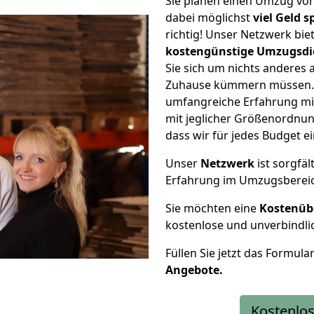
Sie planen einen Umzug vo
dabei möglichst
viel Geld 
richtig! Unser Netzwerk bi
kostengünstige Umzugsdi
Sie sich um nichts anderes 
Zuhause kümmern müssen. W
umfangreiche Erfahrung mi
mit jeglicher Größenordnun
dass wir für jedes Budget 
Unser
Netzwerk
ist sorgfäl
Erfahrung im Umzugsberei
Sie möchten eine
Kostenüb
kostenlose und unverbindli
Füllen Sie jetzt das Formula
Angebote.
Kostenlos