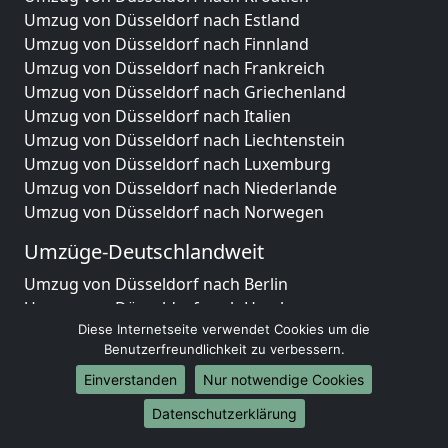
Umzug von Düsseldorf nach Estland
Umzug von Düsseldorf nach Finnland
Umzug von Düsseldorf nach Frankreich
Umzug von Düsseldorf nach Griechenland
Umzug von Düsseldorf nach Italien
Umzug von Düsseldorf nach Liechtenstein
Umzug von Düsseldorf nach Luxemburg
Umzug von Düsseldorf nach Niederlande
Umzug von Düsseldorf nach Norwegen
Umzüge-Deutschlandweit
Umzug von Düsseldorf nach Berlin
Umzug von Düsseldorf nach Hamburg
Diese Internetseite verwendet Cookies um die
Umzug von Düsseldorf nach München
Benutzerfreundlichkeit zu verbessern.
Umzug von Düsseldorf nach Köln
Umzug von Düsseldorf nach Frankfurt am Main
Einverstanden
Nur notwendige Cookies
Umzug von Düsseldorf nach Stuttgart
Datenschutzerklärung
Umzug von Düsseldorf nach Düsseldorf