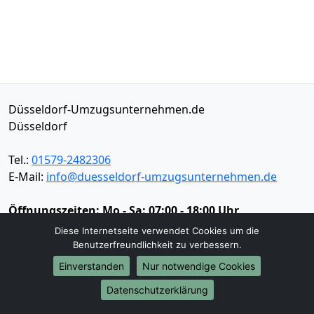
Düsseldorf-Umzugsunternehmen.de
Düsseldorf
Tel.:
01579-2482306
E-Mail:
info@duesseldorf-umzugsunternehmen.de
Öffnungszeiten:
Mo - Sa: 07:00 - 18:00 Uhr
Diese Internetseite verwendet Cookies um die
Impressum
Benutzerfreundlichkeit zu verbessern.
Datenschutz
Einverstanden
Nur notwendige Cookies
Datenschutzerklärung
Umzugsservice