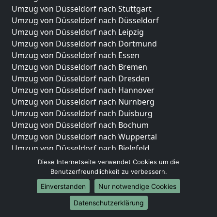
Umzug von Düsseldorf nach Stuttgart
Umzug von Düsseldorf nach Düsseldorf
Umzug von Düsseldorf nach Leipzig
Umzug von Düsseldorf nach Dortmund
Umzug von Düsseldorf nach Essen
Umzug von Düsseldorf nach Bremen
Umzug von Düsseldorf nach Dresden
Umzug von Düsseldorf nach Hannover
Umzug von Düsseldorf nach Nürnberg
Umzug von Düsseldorf nach Duisburg
Umzug von Düsseldorf nach Bochum
Umzug von Düsseldorf nach Wuppertal
Umzug von Düsseldorf nach Bielefeld
Umzug von Düsseldorf nach Bonn
Diese Internetseite verwendet Cookies um die
Umzug von Düsseldorf nach Münster
Benutzerfreundlichkeit zu verbessern.
Einverstanden
Nur notwendige Cookies
Internationale-Umzüge
Datenschutzerklärung
Umzug von Düsseldorf nach Brasilien