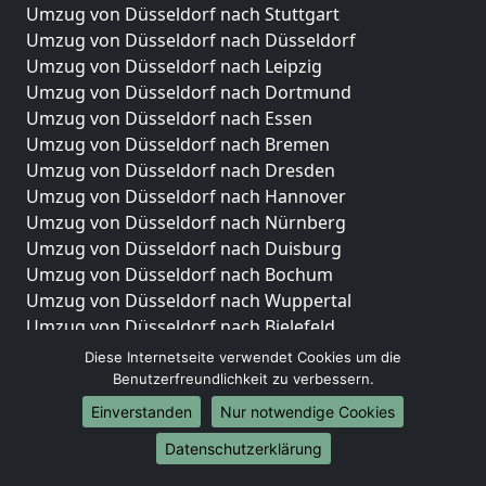
Umzug von Düsseldorf nach Stuttgart
Umzug von Düsseldorf nach Düsseldorf
Umzug von Düsseldorf nach Leipzig
Umzug von Düsseldorf nach Dortmund
Umzug von Düsseldorf nach Essen
Umzug von Düsseldorf nach Bremen
Umzug von Düsseldorf nach Dresden
Umzug von Düsseldorf nach Hannover
Umzug von Düsseldorf nach Nürnberg
Umzug von Düsseldorf nach Duisburg
Umzug von Düsseldorf nach Bochum
Umzug von Düsseldorf nach Wuppertal
Umzug von Düsseldorf nach Bielefeld
Umzug von Düsseldorf nach Bonn
Diese Internetseite verwendet Cookies um die
Umzug von Düsseldorf nach Münster
Benutzerfreundlichkeit zu verbessern.
Einverstanden
Nur notwendige Cookies
Internationale-Umzüge
Datenschutzerklärung
Umzug von Düsseldorf nach Brasilien
Umzug von Düsseldorf nach Brunei Darussalam