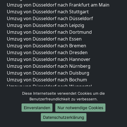
Umzug von Düsseldorf nach Frankfurt am Main
Umzug von Düsseldorf nach Stuttgart
Umzug von Düsseldorf nach Düsseldorf
Umzug von Düsseldorf nach Leipzig
Umzug von Düsseldorf nach Dortmund
Umzug von Düsseldorf nach Essen
Umzug von Düsseldorf nach Bremen
Umzug von Düsseldorf nach Dresden
Umzug von Düsseldorf nach Hannover
Umzug von Düsseldorf nach Nürnberg
Umzug von Düsseldorf nach Duisburg
Umzug von Düsseldorf nach Bochum
Umzug von Düsseldorf nach Wuppertal
Umzug von Düsseldorf nach Bielefeld
Diese Internetseite verwendet Cookies um die
Benutzerfreundlichkeit zu verbessern.
Umzug von Düsseldorf nach Bonn
Umzug von Düsseldorf nach Münster
Einverstanden
Nur notwendige Cookies
Internationale-Umzüge
Datenschutzerklärung