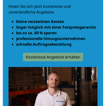
Holen Sie sich jetzt kostenlose und
unverbindliche Angebote.
Keine versteckten Kosten
Sogar möglich mit einer Festpreisgarantie
bis zu ca. 60 % sparen
professionelle Umzugsunternehmen
schnelle Auftragsabwicklung
Kostenlose Angebote erhalten