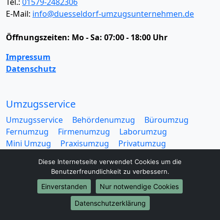
Tel.:
01579-2482306
E-Mail:
info@duesseldorf-umzugsunternehmen.de
Öffnungszeiten:
Mo - Sa: 07:00 - 18:00 Uhr
Impressum
Datenschutz
Umzugsservice
Umzugsservice
Behördenumzug
Büroumzug
Fernumzug
Firmenumzug
Laborumzug
Mini Umzug
Praxisumzug
Privatumzug
Seniorenumzug
Studentenumzug
Beiladung
Diese Internetseite verwendet Cookies um die
Entrümpelung
Halteverbotszone
Klaviertransport
Benutzerfreundlichkeit zu verbessern.
Möbellift
Haushaltsauflösung
Möbeltaxi
Einverstanden
Nur notwendige Cookies
Möbelmitfahrzentrale
Umzugskartons
Datenschutzerklärung