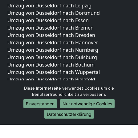
Umzug von Düsseldorf nach Leipzig
Umzug von Düsseldorf nach Dortmund
Umzug von Düsseldorf nach Essen
Umzug von Düsseldorf nach Bremen
Umzug von Düsseldorf nach Dresden
Umzug von Düsseldorf nach Hannover
Umzug von Düsseldorf nach Nürnberg
Umzug von Düsseldorf nach Duisburg
Umzug von Düsseldorf nach Bochum
Umzug von Düsseldorf nach Wuppertal
Umzug von Düsseldorf nach Bielefeld
Umzug von Düsseldorf nach Bonn
Diese Internetseite verwendet Cookies um die
Umzug von Düsseldorf nach Münster
Benutzerfreundlichkeit zu verbessern.
Einverstanden
Nur notwendige Cookies
Internationale-Umzüge
Datenschutzerklärung
Umzug von Düsseldorf nach Brasilien
Umzug von Düsseldorf nach Brunei Darussalam
Umzug von Düsseldorf nach Burkina Faso