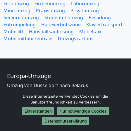
Fernumzug
Firmenumzug
Laborumzug
Mini Umzug
Praxisumzug
Privatumzug
Seniorenumzug
Studentenumzug
Beiladung
Entrümpelung
Halteverbotszone
Klaviertransport
Möbellift
Haushaltsauflösung
Möbeltaxi
Möbelmitfahrzentrale
Umzugskartons
Europa-Umzüge
Umzug von Düsseldorf nach Belarus
Umzug von Düsseldorf nach Belgien
Diese Internetseite verwendet Cookies um die
Umzug von Düsseldorf nach Bulgarien
Benutzerfreundlichkeit zu verbessern.
Umzug von Düsseldorf nach Dänemark
Einverstanden
Nur notwendige Cookies
Umzug von Düsseldorf nach England
Umzug von Düsseldorf nach Portugal
Datenschutzerklärung
Umzug von Düsseldorf nach Bosnien