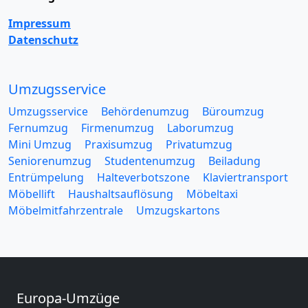
Impressum
Datenschutz
Umzugsservice
Umzugsservice
Behördenumzug
Büroumzug
Fernumzug
Firmenumzug
Laborumzug
Mini Umzug
Praxisumzug
Privatumzug
Seniorenumzug
Studentenumzug
Beiladung
Entrümpelung
Halteverbotszone
Klaviertransport
Möbellift
Haushaltsauflösung
Möbeltaxi
Möbelmitfahrzentrale
Umzugskartons
Europa-Umzüge