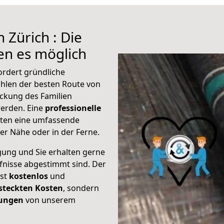
 Zürich : Die
n es möglich
ordert gründliche
hlen der besten Route von
ackung des Familien
 werden. Eine
professionelle
eten eine umfassende
er Nähe oder in der Ferne.
gung und Sie erhalten gerne
rfnisse abgestimmt sind. Der
ist
kostenlos
und
steckten Kosten
, sondern
tungen
von unserem