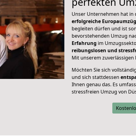
perfekten Um
Unser Unternehmen hat in
erfolgreiche Europaumzü
begleiten dürfen und ist so
bevorstehenden Umzug nach
Erfahrung
im Umzugssektor
reibungslosen und stress
Mit unserem zuverlässigen 
Möchten Sie sich vollständ
und sich stattdessen
entsp
Ihnen genau das. Es umfasst 
stressfreien Umzug von Düs
Kostenlo