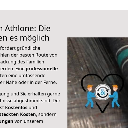
h Athlone: Die
n es möglich
fordert gründliche
hlen der besten Route von
packung des Familien
 werden. Eine
professionelle
eten eine umfassende
er Nähe oder in der Ferne.
gung und Sie erhalten gerne
rfnisse abgestimmt sind. Der
ist
kostenlos
und
steckten Kosten
, sondern
tungen
von unserem