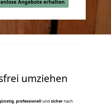
stenlose Angebote erhalten
frei umziehen
günstig
,
professionell
und
sicher
nach