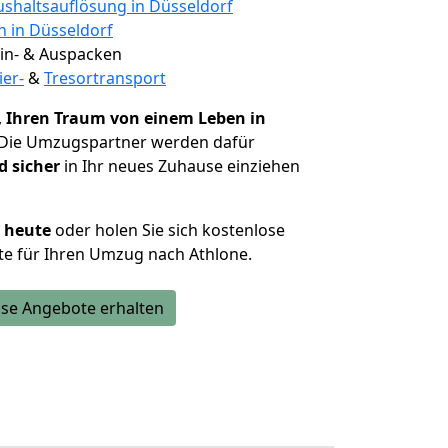
shaltsauflösung in Düsseldorf
n in Düsseldorf
 Ein- & Auspacken
ier-
&
Tresortransport
,
Ihren Traum von einem Leben in
 Die Umzugspartner werden dafür
d sicher
in Ihr neues Zuhause einziehen
h heute
oder holen Sie sich kostenlose
e für Ihren Umzug nach Athlone.
se Angebote erhalten