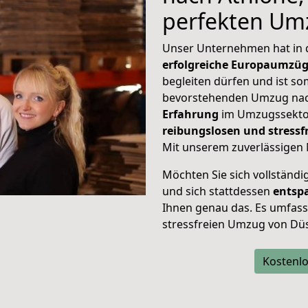
perfekten Um
Unser Unternehmen hat in
erfolgreiche Europaumzü
begleiten dürfen und ist so
bevorstehenden Umzug nac
Erfahrung
im Umzugssektor
reibungslosen und stress
Mit unserem zuverlässigen 
Möchten Sie sich vollständ
und sich stattdessen
entsp
Ihnen genau das. Es umfasst 
stressfreien Umzug von Düs
Kostenlo