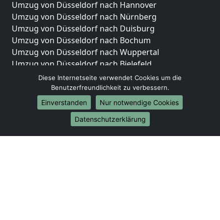
Umzug von Düsseldorf nach Hannover
Umzug von Düsseldorf nach Nürnberg
Umzug von Düsseldorf nach Duisburg
Umzug von Düsseldorf nach Bochum
Umzug von Düsseldorf nach Wuppertal
Umzug von Düsseldorf nach Bielefeld
Umzug von Düsseldorf nach Bonn
Diese Internetseite verwendet Cookies um die
Umzug von Düsseldorf nach Münster
Benutzerfreundlichkeit zu verbessern.
Einverstanden
Nur notwendige Cookies
Internationale-Umzüge
Datenschutzerklärung
Umzug von Düsseldorf nach Brasilien
Umzug von Düsseldorf nach Brunei Darussalam
Umzug von Düsseldorf nach Burkina Faso
Umzug von Düsseldorf nach Burundi
Umzug von Düsseldorf nach Chile
Umzug von Düsseldorf nach China
Umzug von Düsseldorf nach Cookinseln
Umzug von Düsseldorf nach Costa Rica
Umzug von Düsseldorf nach Curaçao