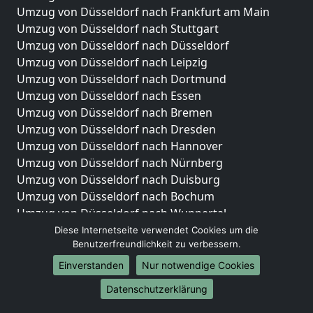
Umzug von Düsseldorf nach Frankfurt am Main
Umzug von Düsseldorf nach Stuttgart
Umzug von Düsseldorf nach Düsseldorf
Umzug von Düsseldorf nach Leipzig
Umzug von Düsseldorf nach Dortmund
Umzug von Düsseldorf nach Essen
Umzug von Düsseldorf nach Bremen
Umzug von Düsseldorf nach Dresden
Umzug von Düsseldorf nach Hannover
Umzug von Düsseldorf nach Nürnberg
Umzug von Düsseldorf nach Duisburg
Umzug von Düsseldorf nach Bochum
Umzug von Düsseldorf nach Wuppertal
Umzug von Düsseldorf nach Bielefeld
Diese Internetseite verwendet Cookies um die
Benutzerfreundlichkeit zu verbessern.
Umzug von Düsseldorf nach Bonn
Umzug von Düsseldorf nach Münster
Einverstanden
Nur notwendige Cookies
Internationale-Umzüge
Datenschutzerklärung