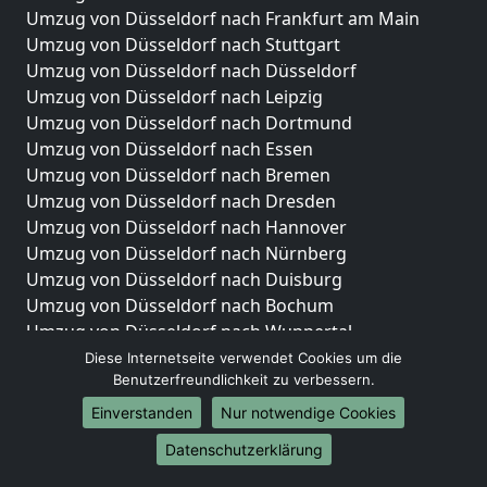
Umzug von Düsseldorf nach Frankfurt am Main
Umzug von Düsseldorf nach Stuttgart
Umzug von Düsseldorf nach Düsseldorf
Umzug von Düsseldorf nach Leipzig
Umzug von Düsseldorf nach Dortmund
Umzug von Düsseldorf nach Essen
Umzug von Düsseldorf nach Bremen
Umzug von Düsseldorf nach Dresden
Umzug von Düsseldorf nach Hannover
Umzug von Düsseldorf nach Nürnberg
Umzug von Düsseldorf nach Duisburg
Umzug von Düsseldorf nach Bochum
Umzug von Düsseldorf nach Wuppertal
Umzug von Düsseldorf nach Bielefeld
Diese Internetseite verwendet Cookies um die
Benutzerfreundlichkeit zu verbessern.
Umzug von Düsseldorf nach Bonn
Umzug von Düsseldorf nach Münster
Einverstanden
Nur notwendige Cookies
Internationale-Umzüge
Datenschutzerklärung