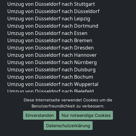
Umzug von Düsseldorf nach Stuttgart
Umzug von Düsseldorf nach Düsseldorf
Umzug von Düsseldorf nach Leipzig
Umzug von Düsseldorf nach Dortmund
Umzug von Düsseldorf nach Essen
Umzug von Düsseldorf nach Bremen
Umzug von Düsseldorf nach Dresden
Umzug von Düsseldorf nach Hannover
Umzug von Düsseldorf nach Nürnberg
Umzug von Düsseldorf nach Duisburg
Umzug von Düsseldorf nach Bochum
Umzug von Düsseldorf nach Wuppertal
Umzug von Düsseldorf nach Bielefeld
Umzug von Düsseldorf nach Bonn
Diese Internetseite verwendet Cookies um die
Umzug von Düsseldorf nach Münster
Benutzerfreundlichkeit zu verbessern.
Einverstanden
Nur notwendige Cookies
Internationale-Umzüge
Datenschutzerklärung
Umzug von Düsseldorf nach Brasilien
Umzug von Düsseldorf nach Brunei Darussalam