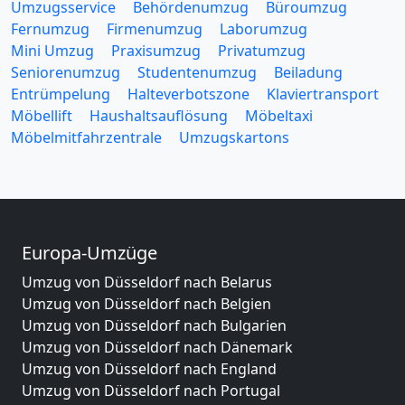
Umzugsservice
Behördenumzug
Büroumzug
Fernumzug
Firmenumzug
Laborumzug
Mini Umzug
Praxisumzug
Privatumzug
Seniorenumzug
Studentenumzug
Beiladung
Entrümpelung
Halteverbotszone
Klaviertransport
Möbellift
Haushaltsauflösung
Möbeltaxi
Möbelmitfahrzentrale
Umzugskartons
Europa-Umzüge
Umzug von Düsseldorf nach Belarus
Umzug von Düsseldorf nach Belgien
Umzug von Düsseldorf nach Bulgarien
Umzug von Düsseldorf nach Dänemark
Umzug von Düsseldorf nach England
Umzug von Düsseldorf nach Portugal