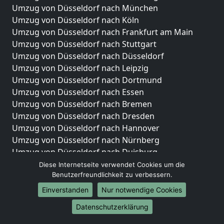
Umzug von Düsseldorf nach München
Umzug von Düsseldorf nach Köln
Umzug von Düsseldorf nach Frankfurt am Main
Umzug von Düsseldorf nach Stuttgart
Umzug von Düsseldorf nach Düsseldorf
Umzug von Düsseldorf nach Leipzig
Umzug von Düsseldorf nach Dortmund
Umzug von Düsseldorf nach Essen
Umzug von Düsseldorf nach Bremen
Umzug von Düsseldorf nach Dresden
Umzug von Düsseldorf nach Hannover
Umzug von Düsseldorf nach Nürnberg
Umzug von Düsseldorf nach Duisburg
Umzug von Düsseldorf nach Bochum
Diese Internetseite verwendet Cookies um die
Umzug von Düsseldorf nach Wuppertal
Benutzerfreundlichkeit zu verbessern.
Umzug von Düsseldorf nach Bielefeld
Einverstanden
Nur notwendige Cookies
Umzug von Düsseldorf nach Bonn
Datenschutzerklärung
Umzug von Düsseldorf nach Münster