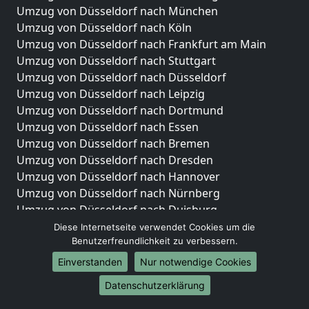
Umzug von Düsseldorf nach München
Umzug von Düsseldorf nach Köln
Umzug von Düsseldorf nach Frankfurt am Main
Umzug von Düsseldorf nach Stuttgart
Umzug von Düsseldorf nach Düsseldorf
Umzug von Düsseldorf nach Leipzig
Umzug von Düsseldorf nach Dortmund
Umzug von Düsseldorf nach Essen
Umzug von Düsseldorf nach Bremen
Umzug von Düsseldorf nach Dresden
Umzug von Düsseldorf nach Hannover
Umzug von Düsseldorf nach Nürnberg
Umzug von Düsseldorf nach Duisburg
Umzug von Düsseldorf nach Bochum
Diese Internetseite verwendet Cookies um die
Umzug von Düsseldorf nach Wuppertal
Benutzerfreundlichkeit zu verbessern.
Umzug von Düsseldorf nach Bielefeld
Einverstanden
Nur notwendige Cookies
Umzug von Düsseldorf nach Bonn
Datenschutzerklärung
Umzug von Düsseldorf nach Münster