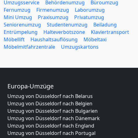
Umzugsservice
Behördenumzug
Büroumzug
Fernumzug
Firmenumzug
Laborumzug
Mini Umzug
Praxisumzug
Privatumzug
Seniorenumzug
Studentenumzug
Beiladung
Entrümpelung
Halteverbotszone
Klaviertransport
Möbellift
Haushaltsauflösung
Möbeltaxi
Möbelmitfahrzentrale
Umzugskartons
Europa-Umzüge
Umzug von Düsseldorf nach Belarus
Umzug von Düsseldorf nach Belgien
Umzug von Düsseldorf nach Bulgarien
Umzug von Düsseldorf nach Dänemark
Umzug von Düsseldorf nach England
Umzug von Düsseldorf nach Portugal