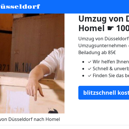
üsseldorf
Umzug von D
Homel ☛ 100
Umzug von Düsseldorf 
Umzugsunternehmen - 
Beiladung ab 85€
✓
Wir helfen Ihne
✓
Schnell & unverb
✓
Finden Sie das b
blitzschnell ko
on Düsseldorf nach Homel