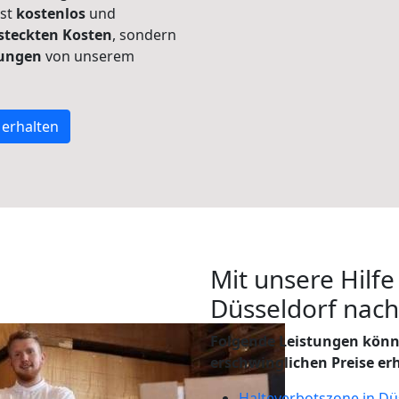
ist
kostenlos
und
steckten Kosten
, sondern
tungen
von unserem
 erhalten
Mit unsere Hilfe
Düsseldorf nac
Folgende Leistungen könn
erschwinglichen Preise er
Halteverbotszone in Dü