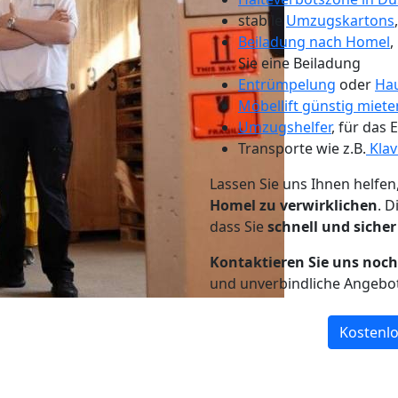
stabile
Umzugskartons
Beiladung nach Homel
,
Sie eine Beiladung
Entrümpelung
oder
Hau
Möbellift günstig miete
Umzugshelfer
, für das
Transporte wie z.B.
Klav
Lassen Sie uns Ihnen helfen
Homel zu verwirklichen
. 
dass Sie
schnell und sicher
Kontaktieren Sie uns noc
und unverbindliche Angebo
Kostenlo