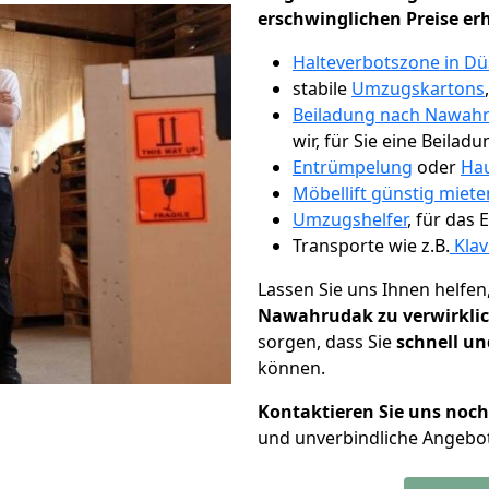
erschwinglichen Preise er
Halteverbotszone in Dü
stabile
Umzugskartons
Beiladung nach Nawah
wir, für Sie eine Beiladu
Entrümpelung
oder
Hau
Möbellift günstig miete
Umzugshelfer
, für das
Transporte wie z.B.
Klav
Lassen Sie uns Ihnen helfen
Nawahrudak zu verwirkli
sorgen, dass Sie
schnell un
können.
Kontaktieren Sie uns noc
und unverbindliche Angebo