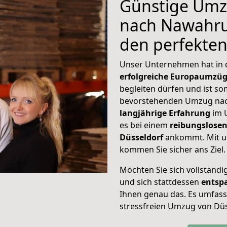
Günstige Umz
nach Nawahrud
den perfekte
Unser Unternehmen hat in
erfolgreiche Europaumzü
begleiten dürfen und ist so
bevorstehenden Umzug nac
langjährige Erfahrung
im 
es bei einem
reibungslosen
Düsseldorf
ankommt. Mit u
kommen Sie sicher ans Ziel.
Möchten Sie sich vollständ
und sich stattdessen
entsp
Ihnen genau das. Es umfasst 
stressfreien Umzug von Dü