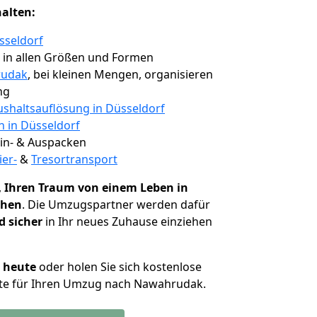
halten:
sseldorf
, in allen Größen und Formen
rudak
, bei kleinen Mengen, organisieren
ng
shaltsauflösung in Düsseldorf
n in Düsseldorf
 Ein- & Auspacken
ier-
&
Tresortransport
,
Ihren Traum von einem Leben in
chen
. Die Umzugspartner werden dafür
d sicher
in Ihr neues Zuhause einziehen
h heute
oder holen Sie sich kostenlose
te für Ihren Umzug nach Nawahrudak.